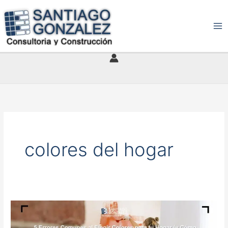
Ir
al
contenido
colores del hogar
5
Errores