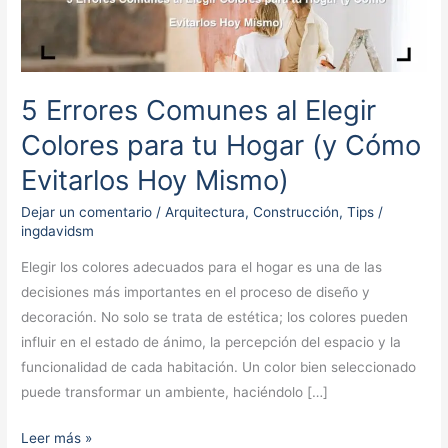
Comunes
al
Elegir
Colores
5 Errores Comunes al Elegir
para
tu
Colores para tu Hogar (y Cómo
Hogar
Evitarlos Hoy Mismo)
(y
Cómo
Dejar un comentario
/
Arquitectura
,
Construcción
,
Tips
/
ingdavidsm
Evitarlos
Hoy
Elegir los colores adecuados para el hogar es una de las
Mismo)
decisiones más importantes en el proceso de diseño y
decoración. No solo se trata de estética; los colores pueden
influir en el estado de ánimo, la percepción del espacio y la
funcionalidad de cada habitación. Un color bien seleccionado
puede transformar un ambiente, haciéndolo […]
Leer más »