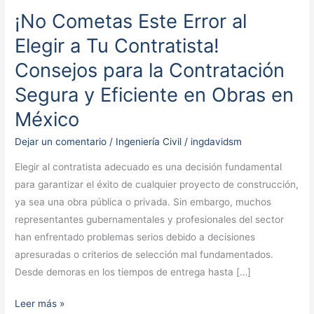
¡No Cometas Este Error al
¡No
Cometas
Elegir a Tu Contratista!
Este
Consejos para la Contratación
Error
al
Segura y Eficiente en Obras en
Elegir
México
a
Tu
Dejar un comentario
/
Ingeniería Civil
/
ingdavidsm
Contratista!
Elegir al contratista adecuado es una decisión fundamental
Consejos
para garantizar el éxito de cualquier proyecto de construcción,
para
ya sea una obra pública o privada. Sin embargo, muchos
la
representantes gubernamentales y profesionales del sector
Contratación
han enfrentado problemas serios debido a decisiones
Segura
apresuradas o criterios de selección mal fundamentados.
y
Desde demoras en los tiempos de entrega hasta […]
Eficiente
en
Leer más »