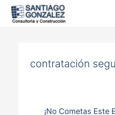
Ir
al
contenido
contratación segu
¡No Cometas Este Er
¡No