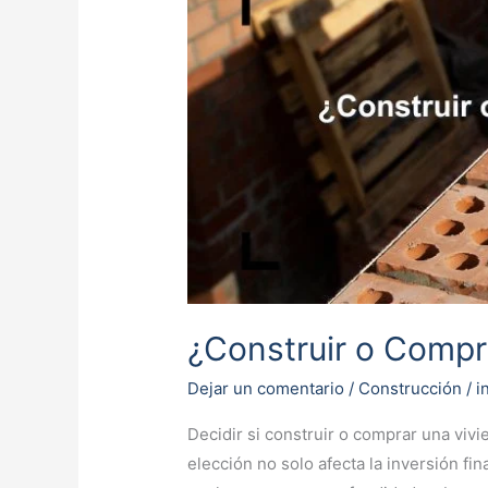
o
Comprar?
La
Decisión
Que
Cambiará
Tu
Vida
¿Construir o Compr
Dejar un comentario
/
Construcción
/
i
Decidir si construir o comprar una viv
elección no solo afecta la inversión fin