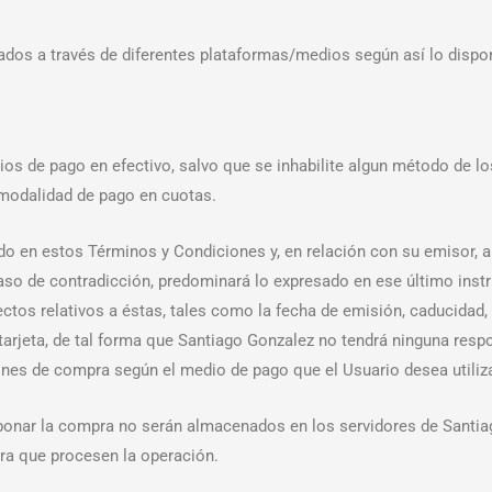
nados a través de diferentes plataformas/medios según así lo disp
ios de pago en efectivo, salvo que se inhabilite algun método de l
a modalidad de pago en cuotas.
cido en estos Términos y Condiciones y, en relación con su emisor, 
caso de contradicción, predominará lo expresado en ese último ins
ctos relativos a éstas, tales como la fecha de emisión, caducidad, 
arjeta, de tal forma que Santiago Gonzalez no tendrá ninguna respo
ones de compra según el medio de pago que el Usuario desea utiliza
 abonar la compra no serán almacenados en los servidores de Santia
ra que procesen la operación.