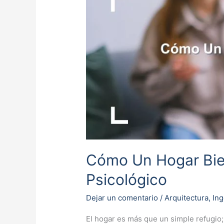
Un
Hogar
Bien
Diseñado
Puede
Transformar
Tu
Bienestar
Psicológico
Cómo Un Hogar Bie
Psicológico
Dejar un comentario
/
Arquitectura
,
Ing
El hogar es más que un simple refugio