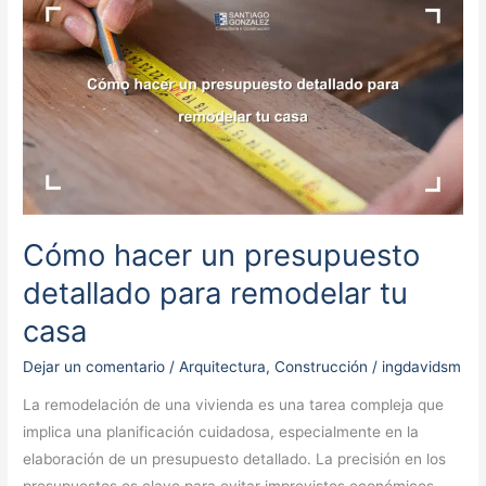
hacer
un
presupuesto
detallado
para
remodelar
tu
casa
Cómo hacer un presupuesto
detallado para remodelar tu
casa
Dejar un comentario
/
Arquitectura
,
Construcción
/
ingdavidsm
La remodelación de una vivienda es una tarea compleja que
implica una planificación cuidadosa, especialmente en la
elaboración de un presupuesto detallado. La precisión en los