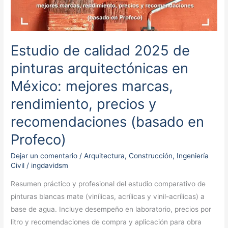
2025
de
pinturas
Estudio de calidad 2025 de
arquitectónicas
en
pinturas arquitectónicas en
México:
México: mejores marcas,
mejores
rendimiento, precios y
marcas,
rendimiento,
recomendaciones (basado en
precios
Profeco)
y
recomendaciones
Dejar un comentario
/
Arquitectura
,
Construcción
,
Ingeniería
(basado
Civil
/
ingdavidsm
en
Resumen práctico y profesional del estudio comparativo de
Profeco)
pinturas blancas mate (vinílicas, acrílicas y vinil-acrílicas) a
base de agua. Incluye desempeño en laboratorio, precios por
litro y recomendaciones de compra y aplicación para obra