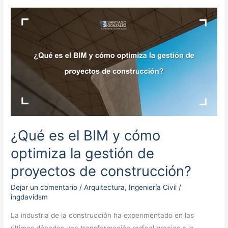
¿Qué
es
el
BIM
y
cómo
optimiza
la
gestión
de
¿Qué es el BIM y cómo
proyectos
optimiza la gestión de
de
construcción?
proyectos de construcción?
Dejar un comentario
/
Arquitectura
,
Ingeniería Civil
/
ingdavidsm
La industria de la construcción ha experimentado en las
últimas décadas una transformación radical gracias a la