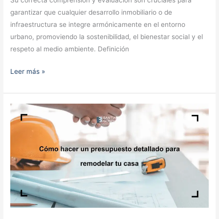
Su correcta comprensión y evaluación son cruciales para
garantizar que cualquier desarrollo inmobiliario o de
infraestructura se integre armónicamente en el entorno
urbano, promoviendo la sostenibilidad, el bienestar social y el
respeto al medio ambiente. Definición
Leer más »
Checklist
de
entrega
de
obra
al
cliente:
documentos
y
recomendaciones