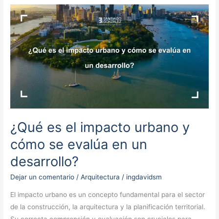
¿Qué
es
el
impacto
urbano
y
cómo
se
evalúa
en
¿Qué es el impacto urbano y
un
cómo se evalúa en un
desarrollo?
desarrollo?
Dejar un comentario
/
Arquitectura
/
ingdavidsm
El impacto urbano es un concepto fundamental para el sector
de la construcción, la arquitectura y la planificación territorial.