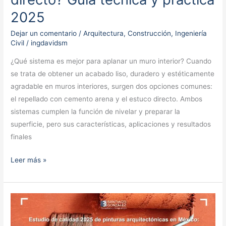
arena
2025
o
estuco
Dejar un comentario
/
Arquitectura
,
Construcción
,
Ingeniería
Civil
/
ingdavidsm
directo?
Guía
¿Qué sistema es mejor para aplanar un muro interior? Cuando
técnica
se trata de obtener un acabado liso, duradero y estéticamente
y
agradable en muros interiores, surgen dos opciones comunes:
práctica
el repellado con cemento arena y el estuco directo. Ambos
2025
sistemas cumplen la función de nivelar y preparar la
superficie, pero sus características, aplicaciones y resultados
finales
Leer más »
Estudio
de
calidad