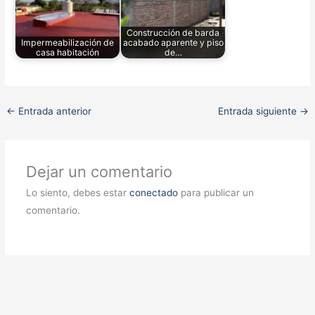
Construcción de barda
Impermeabilización de
acabado aparente y piso
casa habitación
de…
←
Entrada anterior
Entrada siguiente
→
Dejar un comentario
Lo siento, debes estar
conectado
para publicar un
comentario.