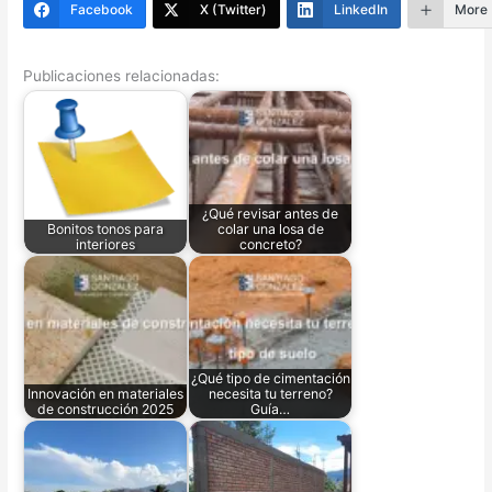
Facebook
X (Twitter)
LinkedIn
More
Publicaciones relacionadas:
¿Qué revisar antes de
Bonitos tonos para
colar una losa de
interiores
concreto?
¿Qué tipo de cimentación
Innovación en materiales
necesita tu terreno?
de construcción 2025
Guía…