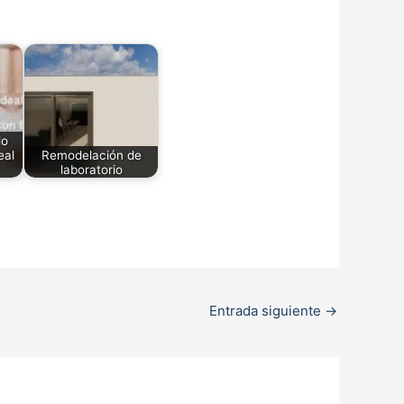
lo
eal
Remodelación de
laboratorio
Entrada siguiente
→