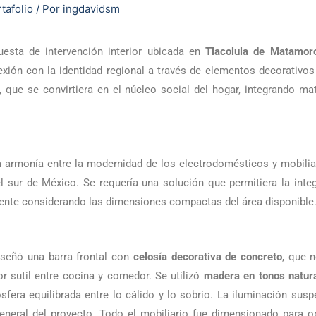
tafolio
/ Por
ingdavidsm
esta de intervención interior ubicada en
Tlacolula de Matamor
ón con la identidad regional a través de elementos decorativos tr
 que se convirtiera en el núcleo social del hogar, integrando mat
una armonía entre la modernidad de los electrodomésticos y mobilia
l sur de México. Se requería una solución que permitiera la integ
mente considerando las dimensiones compactas del área disponible
iseñó una barra frontal con
celosía decorativa de concreto
, que 
r sutil entre cocina y comedor. Se utilizó
madera en tonos natur
sfera equilibrada entre lo cálido y lo sobrio. La iluminación su
neral del proyecto. Todo el mobiliario fue dimensionado para o