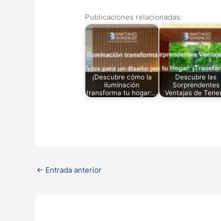
Publicaciones relacionadas:
¡Descubre cómo la
Descubre las
iluminación
Sorprendentes
transforma tu hogar:…
Ventajas de Tene
←
Entrada anterior