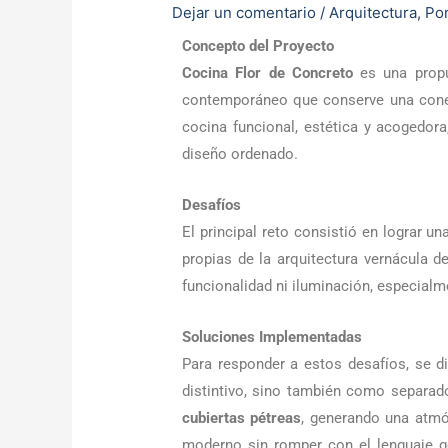
Dejar un comentario
/
Arquitectura
,
Por
Concepto del Proyecto
Cocina Flor de Concreto
es una propu
contemporáneo que conserve una conexi
cocina funcional, estética y acogedora,
diseño ordenado.
Desafíos
El principal reto consistió en lograr 
propias de la arquitectura vernácula de
funcionalidad ni iluminación, especial
Soluciones Implementadas
Para responder a estos desafíos, se d
distintivo, sino también como separado
cubiertas pétreas
, generando una atmó
moderno sin romper con el lenguaje ge