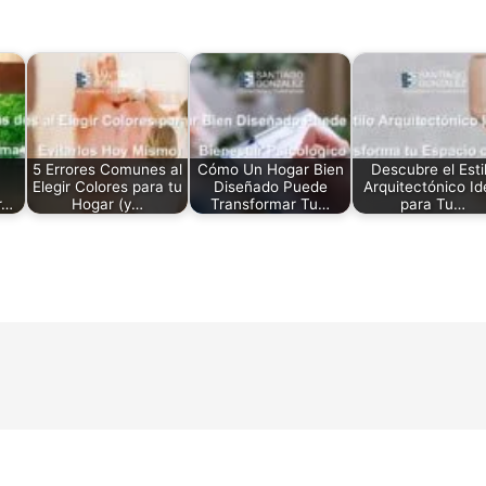
5 Errores Comunes al
Cómo Un Hogar Bien
Descubre el Esti
Elegir Colores para tu
Diseñado Puede
Arquitectónico Id
r…
Hogar (y…
Transformar Tu…
para Tu…