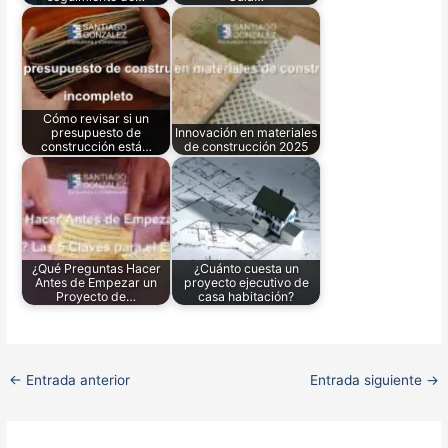
Cómo revisar si un
presupuesto de
Innovación en materiales
construcción está…
de construcción 2025
¿Qué Preguntas Hacer
¿Cuánto cuesta un
Antes de Empezar un
proyecto ejecutivo de
Proyecto de…
casa habitación?
←
Entrada anterior
Entrada siguiente
→