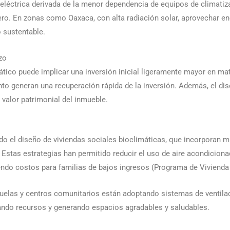
eléctrica derivada de la menor dependencia de equipos de climatiz
ro. En zonas como Oaxaca, con alta radiación solar, aprovechar e
 sustentable.
zo
ico puede implicar una inversión inicial ligeramente mayor en mate
to generan una recuperación rápida de la inversión. Además, el di
l valor patrimonial del inmueble.
o el diseño de viviendas sociales bioclimáticas, que incorporan m
 Estas estrategias han permitido reducir el uso de aire acondicion
ndo costos para familias de bajos ingresos (Programa de Vivienda
elas y centros comunitarios están adoptando sistemas de ventilaci
zando recursos y generando espacios agradables y saludables.