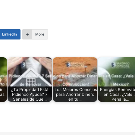
LinkedIn
More
ir
¿Tu Propiedad Está
¡Los Mejores Consejos
Energías Renovab
las
Pidiendo Ayuda? 7
para Ahorrar Dinero
en Casa: ¿Vale l
Señales de Que…
en tu…
Pena la…