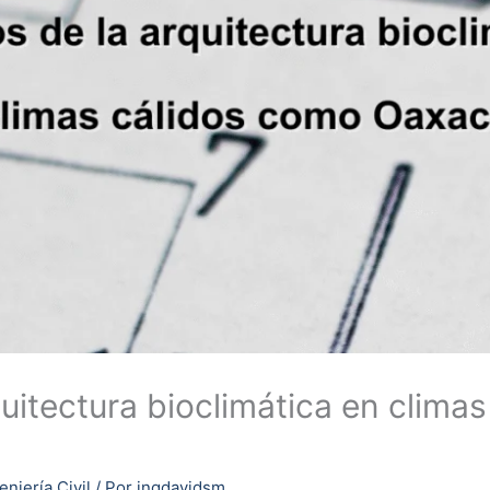
quitectura bioclimática en clima
eniería Civil
/ Por
ingdavidsm