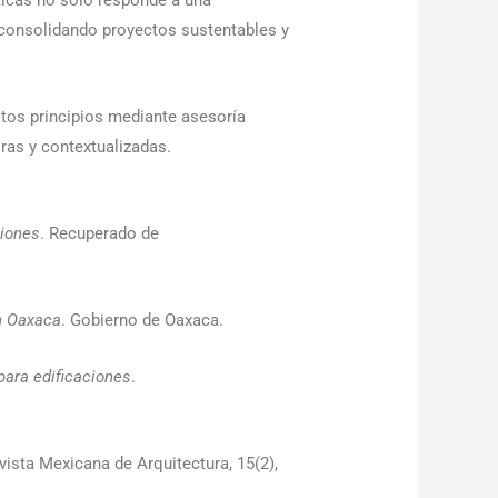
cticas no solo responde a una
, consolidando proyectos sustentables y
tos principios mediante asesoría
ras y contextualizadas.
ciones
. Recuperado de
en Oaxaca
. Gobierno de Oaxaca.
para edificaciones
.
evista Mexicana de Arquitectura, 15(2),