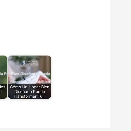
les
Cómo Un Hogar Bien
a
Diseñado Puede
Transformar Tu…