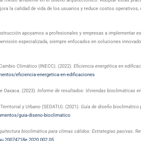
o al medio ambiente en el diseño arquitectónico. Adoptar estas prá
ora la calidad de vida de los usuarios y reduce costos operativos
nstrucción apoyamos a profesionales y empresas a implementar es
pervisión especializada, siempre enfocados en soluciones innovado
 Cambio Climático (INECC). (2022).
Eficiencia energética en edifica
ntos/eficiencia-energetica-en-edificaciones
e Oaxaca. (2023).
Informe de resultados: Viviendas bioclimáticas 
 Territorial y Urbano (SEDATU). (2021).
Guía de diseño bioclimático 
mentos/guia-diseno-bioclimatico
quitectura bioclimática para climas cálidos: Estrategias pasivas
. R
fau.20074718e.2020.002.05