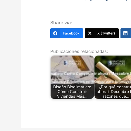
Share via:
Facebook
X (Twitter)
Publicaciones relacionadas:
Diseño Bioclimático:
¿Por qué constru
Cómo Construir
ahora? Descubre 
Viviendas Más…
razones que…