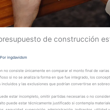
presupuesto de construcción est
 Por
ingdavidsm
n no consiste únicamente en comparar el monto final de varias
añoso si no se analiza la forma en que fue integrado, los concep
es incluidos y las exclusiones que podrían convertirse en sobrec
de estar incompleto, omitir partidas necesarias o no considera
lto puede estar técnicamente justificado si contempla material
s, seguridad, supervisión, administración, indirectos, utilidad y