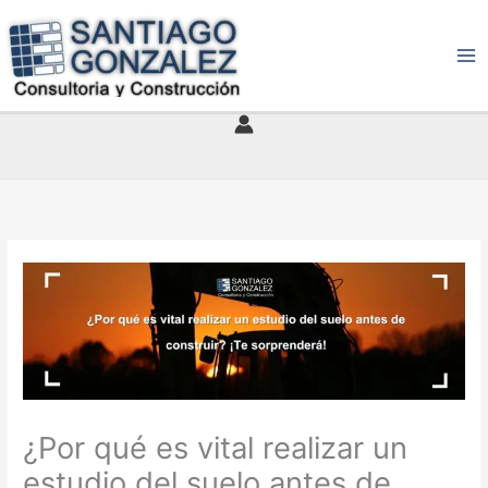
Ir
al
contenido
¿Por qué es vital realizar un
estudio del suelo antes de