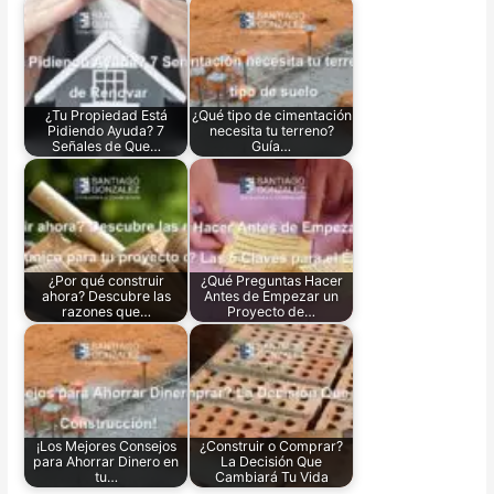
¿Tu Propiedad Está
¿Qué tipo de cimentación
Pidiendo Ayuda? 7
necesita tu terreno?
Señales de Que…
Guía…
¿Por qué construir
¿Qué Preguntas Hacer
ahora? Descubre las
Antes de Empezar un
razones que…
Proyecto de…
¡Los Mejores Consejos
¿Construir o Comprar?
para Ahorrar Dinero en
La Decisión Que
tu…
Cambiará Tu Vida