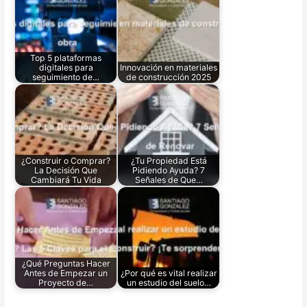
Top 5 plataformas
digitales para
Innovación en materiales
seguimiento de…
de construcción 2025
¿Construir o Comprar?
¿Tu Propiedad Está
La Decisión Que
Pidiendo Ayuda? 7
Cambiará Tu Vida
Señales de Que…
¿Qué Preguntas Hacer
Antes de Empezar un
¿Por qué es vital realizar
Proyecto de…
un estudio del suelo…