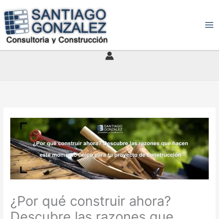
Ir
al
contenido
¿Por qué construir ahora?
Descubre las razones que