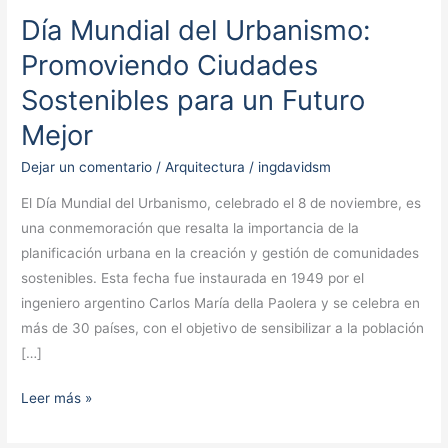
Día Mundial del Urbanismo:
Día
Mundial del
Promoviendo Ciudades
Urbanismo:
Sostenibles para un Futuro
Promoviendo
Ciudades
Mejor
Sostenibles
Dejar un comentario
/
Arquitectura
/
ingdavidsm
para un
Futuro
El Día Mundial del Urbanismo, celebrado el 8 de noviembre, es
Mejor
una conmemoración que resalta la importancia de la
planificación urbana en la creación y gestión de comunidades
sostenibles. Esta fecha fue instaurada en 1949 por el
ingeniero argentino Carlos María della Paolera y se celebra en
más de 30 países, con el objetivo de sensibilizar a la población
[…]
Leer más »