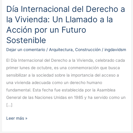
Día Internacional del Derecho a
Día
Internacional
la Vivienda: Un Llamado a la
del
Acción por un Futuro
Derecho
a
Sostenible
la
Dejar un comentario
/
Arquitectura
,
Construcción
/
ingdavidsm
Vivienda:
Un
El Día Internacional del Derecho a la Vivienda, celebrado cada
Llamado
primer lunes de octubre, es una conmemoración que busca
a
sensibilizar a la sociedad sobre la importancia del acceso a
la
una vivienda adecuada como un derecho humano
Acción
fundamental. Esta fecha fue establecida por la Asamblea
por
General de las Naciones Unidas en 1985 y ha servido como un
un
[…]
Futuro
Leer más »
Sostenible