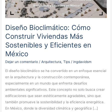
Cómo
Construir
Viviendas
Más
Diseño Bioclimático: Cómo
Sostenibles
y
Construir Viviendas Más
Eficientes
Sostenibles y Eficientes en
en
México
México
Dejar un comentario
/
Arquitectura
,
Tips
/
ingdavidsm
El diseño bioclimático se ha convertido en un enfoque esencial
en la arquitectura y la construcción contemporánea,
especialmente en un mundo que enfrenta desafíos
ambientales significativos. Este concepto no solo busca crear
edificaciones que sean estéticamente agradables, sino que
también promueve la sostenibilidad y la eficiencia energética.
En México, donde la diversidad climática y geográfica […]