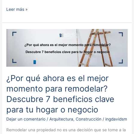
Leer más »
¿Por
qué
ahora
es
el
mejor
¿Por qué ahora es el mejor
momento
para
momento para remodelar?
remodelar?
Descubre 7 beneficios clave
Descubre
para tu hogar o negocio
7
beneficios
Dejar un comentario
/
Arquitectura
,
Construcción
/
ingdavidsm
clave
para
Remodelar una propiedad no es una decisión que se tome a la