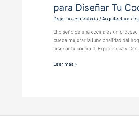
las
para Diseñar Tu Co
10
Ventajas
Dejar un comentario
/
Arquitectura
/
in
Inigualables
El diseño de una cocina es un proceso 
de
puede mejorar la funcionalidad del hog
Contratar
diseñar tu cocina. 1. Experiencia y Co
a
un
Leer más »
Profesional
para
Diseñar
Tu
Cocina