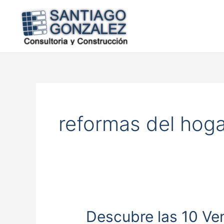
Ir
al
contenido
reformas del hoga
Descubre las 10 Ven
Descubre