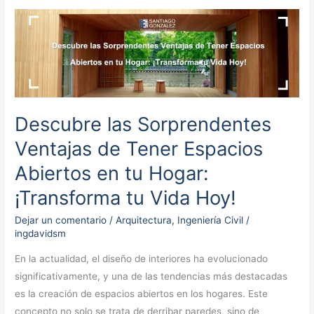
Descubre
las
Sorprendentes
Ventajas
de
Tener
Descubre las Sorprendentes
Espacios
Abiertos
Ventajas de Tener Espacios
en
Abiertos en tu Hogar:
tu
¡Transforma tu Vida Hoy!
Hogar:
¡Transforma
Dejar un comentario
/
Arquitectura
,
Ingeniería Civil
/
tu
ingdavidsm
Vida
En la actualidad, el diseño de interiores ha evolucionado
Hoy!
significativamente, y una de las tendencias más destacadas
es la creación de espacios abiertos en los hogares. Este
concepto no solo se trata de derribar paredes, sino de