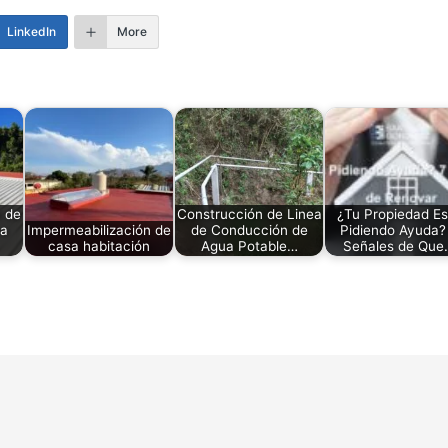
LinkedIn
More
n de
Construcción de Linea
¿Tu Propiedad Es
na
Impermeabilización de
de Conducción de
Pidiendo Ayuda?
casa habitación
Agua Potable…
Señales de Que