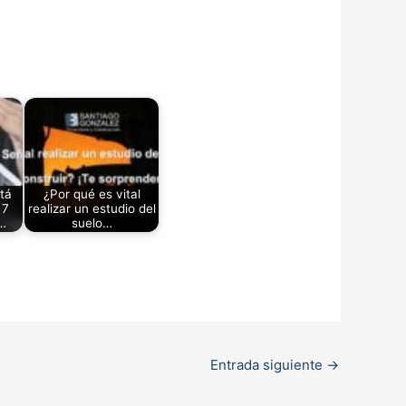
tá
¿Por qué es vital
 7
realizar un estudio del
…
suelo…
Entrada siguiente
→