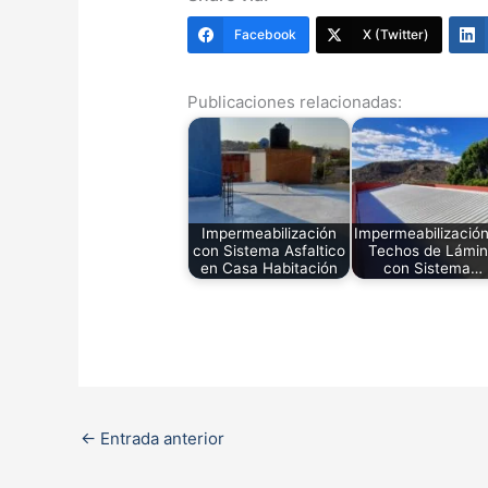
Facebook
X (Twitter)
Publicaciones relacionadas:
Impermeabilización
Impermeabilizació
con Sistema Asfaltico
Techos de Lámi
en Casa Habitación
con Sistema…
←
Entrada anterior