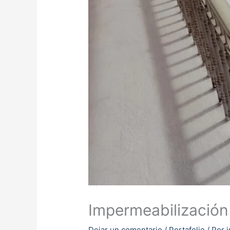
Impermeabilización
Dejar un comentario
/
Portafolio
/ Por