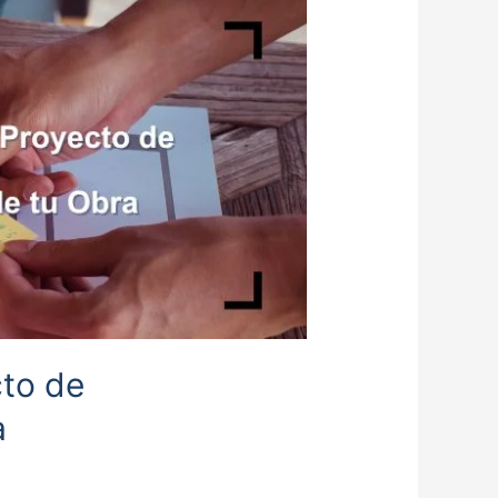
to de
a