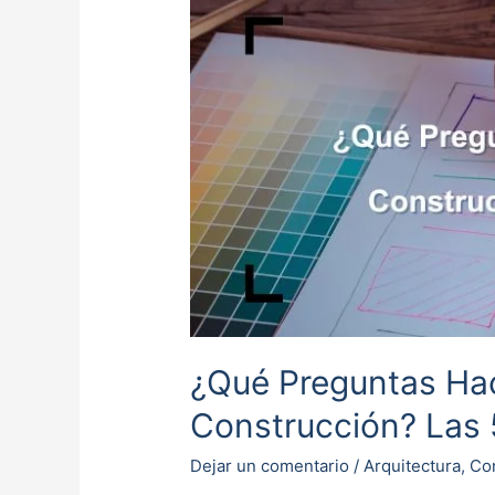
¿Qué
Preguntas
Hacer
Antes
de
Empezar
un
Proyecto
de
Construcción?
Las
5
Claves
¿Qué Preguntas Ha
para
Construcción? Las 5
el
Éxito
Dejar un comentario
/
Arquitectura
,
Co
de