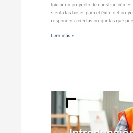
Iniciar un proyecto de construcción es 
tu
sienta las bases para el éxito del proy
Obra
responder a ciertas preguntas que pue
Leer más »
Introducción
a los
Precios
Unitarios:
Todo