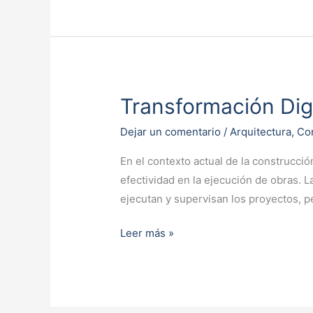
Transformación Dig
Transformación
Digital
Dejar un comentario
/
Arquitectura
,
Co
en
la
En el contexto actual de la construcció
Gestión
efectividad en la ejecución de obras. L
de
ejecutan y supervisan los proyectos, p
Proyectos
Leer más »
de
Construcción