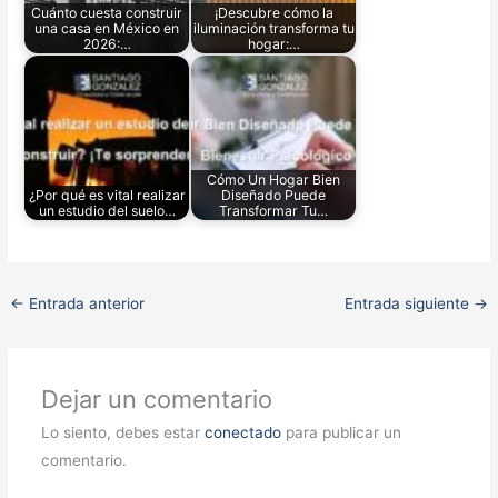
Cuánto cuesta construir
¡Descubre cómo la
una casa en México en
iluminación transforma tu
2026:…
hogar:…
Cómo Un Hogar Bien
¿Por qué es vital realizar
Diseñado Puede
un estudio del suelo…
Transformar Tu…
←
Entrada anterior
Entrada siguiente
→
Dejar un comentario
Lo siento, debes estar
conectado
para publicar un
comentario.