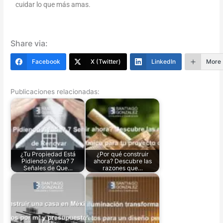
cuidar lo que más amas.
Share via:
Facebook
X (Twitter)
LinkedIn
More
Publicaciones relacionadas:
¿Tu Propiedad Está
¿Por qué construir
Pidiendo Ayuda? 7
ahora? Descubre las
Señales de Que…
razones que…