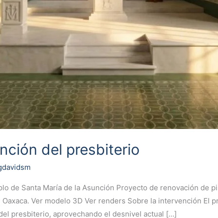
nción del presbiterio
gdavidsm
plo de Santa María de la Asunción Proyecto de renovación de pi
, Oaxaca. Ver modelo 3D Ver renders Sobre la intervención El p
 del presbiterio, aprovechando el desnivel actual […]