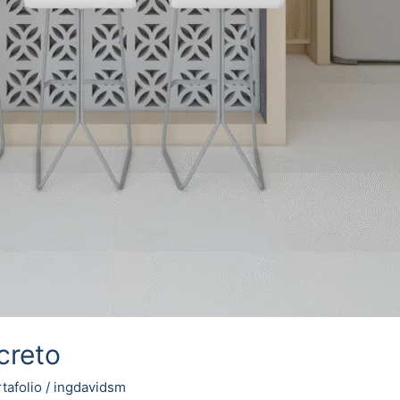
creto
tafolio
/
ingdavidsm