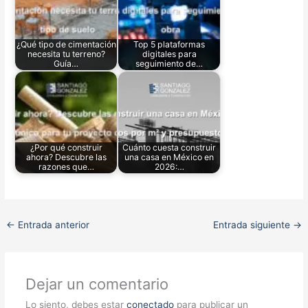
¿Qué tipo de cimentación
Top 5 plataformas
necesita tu terreno?
digitales para
Guía…
seguimiento de…
¿Por qué construir
Cuánto cuesta construir
ahora? Descubre las
una casa en México en
razones que…
2026:…
←
Entrada anterior
Entrada siguiente
→
Dejar un comentario
Lo siento, debes estar
conectado
para publicar un