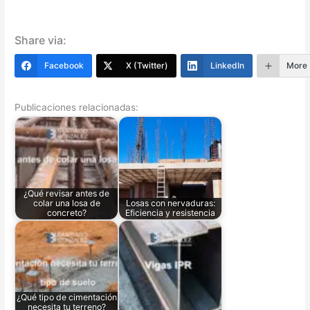
Share via:
Facebook
X (Twitter)
LinkedIn
More
Publicaciones relacionadas:
¿Qué revisar antes de
colar una losa de
Losas con nervaduras:
concreto?
Eficiencia y resistencia
¿Qué tipo de cimentación
necesita tu terreno?