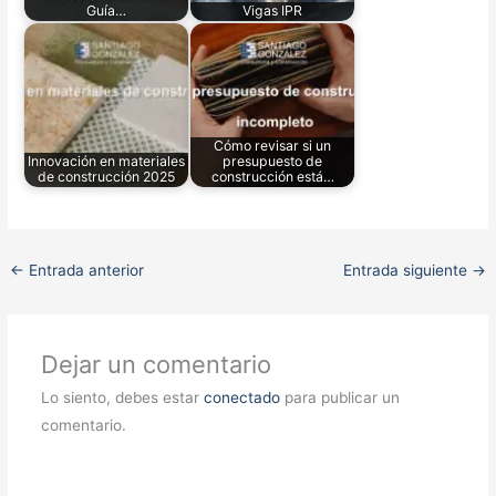
Guía…
Vigas IPR
Cómo revisar si un
Innovación en materiales
presupuesto de
de construcción 2025
construcción está…
←
Entrada anterior
Entrada siguiente
→
Dejar un comentario
Lo siento, debes estar
conectado
para publicar un
comentario.